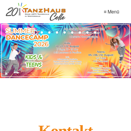
≡ Menü