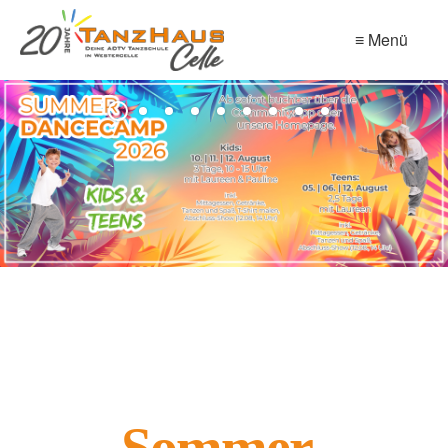
≡ Menü